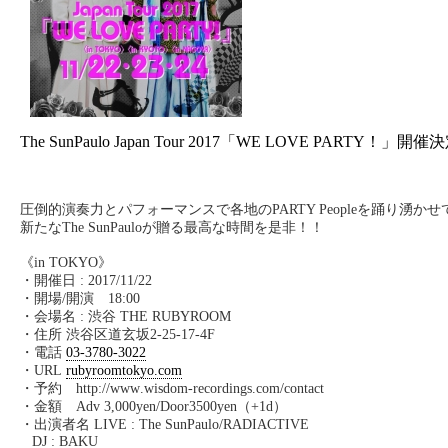
The SunPaulo Japan Tour 2017「WE LOVE PARTY！」開
圧倒的演奏力とパフォーマンスで各地の
PARTY People
を踊り湧かせ
新たな
The SunPaulo
が贈る最高な時間を是非！！
《
in TOKYO
》
・開催日
: 2017/11/22
・開場
/
開演
18:00
・会場名
:
渋谷
THE RUBYROOM
・住所 渋谷区道玄坂
2-25-17-4F
・電話
03-3780-3022
・
URL
rubyroomtokyo.com
・予約
http://www.wisdom-recordings.com/contact
・金額
Adv 3,000yen/Door3500yen
（
+1d
）
・出演者名 LIVE :
The SunPaulo/
RADIACTIVE
DJ : BAKU