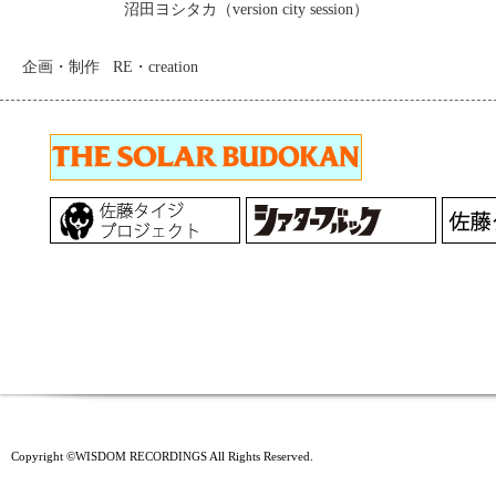
沼田ヨシタカ（
version city session
）
企画・制作
RE
・
creation
Copyright ©WISDOM RECORDINGS All Rights Reserved.