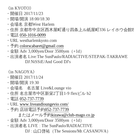
《
in KYOTO
》
・開催日
2017/11/23
・開場
/
開演
18:00/18:30
・会場名 京都
West Harlem
・住所 京都市中京区西木屋町通り四条上ル紙屋町
336
レイホウ会館
・電話
050-1016-0099
・
URL westharlemkyoto.com
・予約
colorscabaret@gmail.com
・金額
Adv 3,000yen/Door 3500yen
（
+1d
）
・出演者名
Live:The SunPaulo/RADIACTIVE/STEPAK-TAKRAWE
DJ:NiSSiE/And Good DJ's
《
in NAGOYA
》
・開催日
2017/11/24
・開場
/
開演
19:30
・会場名 名古屋
Live&Lounge vio
・住所 名古屋市中区新栄
2
丁目
1-9 flex
ビル
b2
・電話
052-737-7739
・
URL
www.liveandloungevio.com/
・予約 店頭電話予約
052-737-7739
またはメール予約
kizawa@club-mago.co.jp
・金額
Adv 3,000yen/Door 3500yen
（
+1d
）
・出演者名 LIVE :
The SunPaulo/RADIACTIVE
DJ :
山口啓祐（
The Sessions/Mr.CASANOVA
）